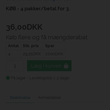
KØB - 4 pakker/betal for 3.
36,00
DKK
Køb flere og få mængderabat
Antal
Stk. pris
Spar
4
29,25
DKK
27,00
DKK
Læg i kurven
På lager - Leveringstid: 1-3 dage
Beskrivelse
Anmeldelser