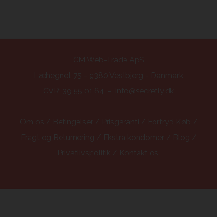
CM Web-Trade ApS
Læhegnet 75 - 9380 Vestbjerg - Danmark
CVR: 39 55 01 64 - info@secretly.dk
Om os
/
Betingelser
/
Prisgaranti
/
Fortryd Køb
/
Fragt og Returnering
/
Ekstra kondomer
/
Blog
/
Privatlivspolitik
/
Kontakt os