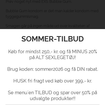
Prøv noget nyt med EXS Bubble Gum.
Bubble Gum kondom er det man kalder kondom med
tyggegummismag.
Smagen går på ingen måde ud over kvaliteten af
kondomet.
SOMMER-TILBUD
Kondomet er helt normalt
med duft/aroma blandet i
glidecremen.
Køb for mindst 250,- kr. og få MINUS 20%
Størrelse: Large
på ALT SEXLEGETØJ!
Bredde: 56 mm
Brug koden: sommer2026 og få DIN rabat.
Længde: 194 mm
Tykkelse: 0,069 mm
HUSK fri fragt ved køb over 399,- kr.
Se menu`en TILBUD og spar over 50% på
udvalgte produkter!!