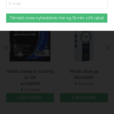
Relaterede produkter
Tilmeld vores nyhedsbrev her og få min. 10% rabat
Vitalis Delay & Cooling
Mister Size 49
10 stk
68,00
DKK
42,00
DKK
På lager
På lager
LÆG I KURV
LÆG I KURV