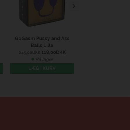
GoGasm Pussy and Ass
Anal kugler-sili
Balls Lilla
139,00
DKK
118,00
DKK
På lager
245,00
DKK
På lager
LÆG I KURV
LÆG I KURV