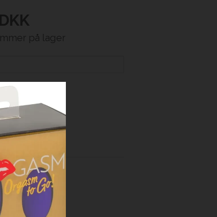
DKK
ommer på lager
y