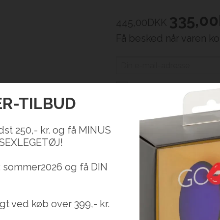
335,00
445,00
DKK
Få besked når varen k
Modtag nyheder fra Secretl
R-TILBUD
Få besked
dst 250,- kr. og få MINUS
 SEXLEGETØJ!
: sommer2026 og få DIN
 med digitalt display
ensitetsniveauer – op til 40 kombinationer
gt ved køb over 399,- kr.