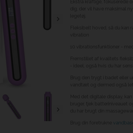
Ekstra kraftige, fokuserede og
dig, der vil have maksimal nyd
legetøj.
Fleksibelt hoved, så du kan 
vibration
10 vibrationsfunktioner - med
Fremstillet af kvalitets flek
- ideel, også hvis du har sensi
Brug den trygt i badet eller 
vandtæt og dermed også let 
Med det digitale display, kan
bruger, tjek batteriniveauet
du har brugt din massagewa
Brug din foretrukne
vandbas