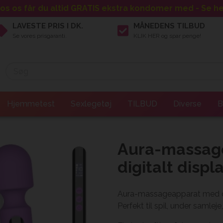
os os får du altid GRATIS ekstra kondomer med - Se he
LAVESTE PRIS I DK.
MÅNEDENS TILBUD
Se vores prisgaranti.
KLIK HER og spar penge!
Hjemmetest
Sexlegetøj
TILBUD
Diverse
B
Aura-massag
digitalt displ
Aura-massageapparat med dig
Perfekt til spil, under samleje