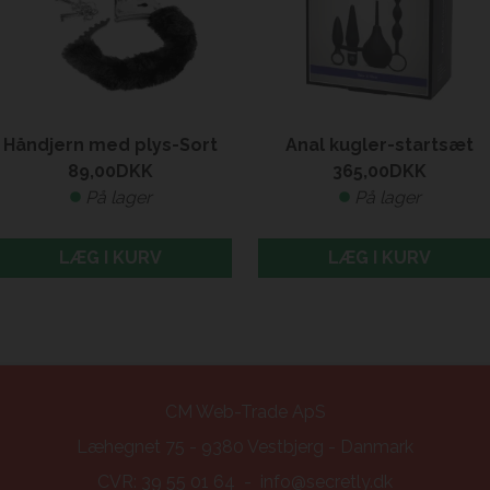
Håndjern med plys-Sort
Anal kugler-startsæt
89,00
DKK
365,00
DKK
På lager
På lager
LÆG I KURV
LÆG I KURV
CM Web-Trade ApS
Læhegnet 75 - 9380 Vestbjerg - Danmark
CVR: 39 55 01 64 - info@secretly.dk