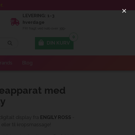
r.
LEVERING: 1-3
hverdage
FRI fragt ved køb over 399-
0
DIN KURV
rands
Blog
eapparat med
ay
italt display fra
ENGILY ROSS
-
, eller til kropsmassage!