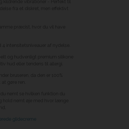
 kildrende vibrationer - Perfekt til
else fra et diskret, men effektivt
ramme præcist, hvor du vil have
 4 intensitetsniveauer af nydelse.
sibelt og hudvenligt premium silikone
tiv hud eller tendens til allergi.
under bruseren, da den er 100%
at gøre ren.
 du nemt se hvilken funktion du
 og hold nemt øje med hvor længe
nd.
erede glidecreme