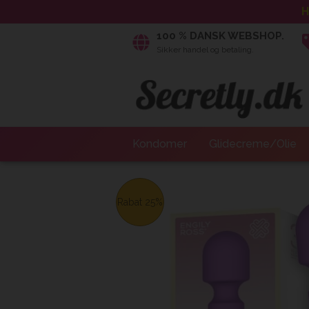
H
100 % DANSK WEBSHOP.
Sikker handel og betaling.
Kondomer
Glidecreme/Olie
Rabat 25%