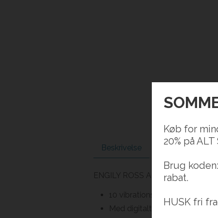
SOMME
Køb for min
20% på ALT
Beskrivelse
Brug koden
ENGILY ROSS Aura-massageapparat
rabat.
10 vibrationsfunktioner – 4 int
HUSK fri fra
Med digitalt display